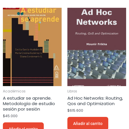
Publicidad
(1)
Química
(3)
Redes Informáticas
(1)
Religión
(4)
Salud y Bienestar
(4)
Sociología
(7)
Tarot
(2)
Tecnología
(7)
Terapia Ocupacional
(1)
Música
(1)
Académicos
Libros
A estudiar se aprende.
Ad Hoc Networks: Routing,
Metodología de estudio
Qos and Optimization
sesión por sesión
$
615.600
$
45.000
Añadir al carrito
Añadir al carrito