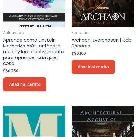
Autoayuda
Fantasía
Aprende como Einstein:
Archaon: Everchosen | Rob
Memoriza más, enfócate
Sanders
mejor y lee efectivamente
$
89.100
para aprender cualquier
cosa
Añadir al carrito
$
60.750
Añadir al carrito