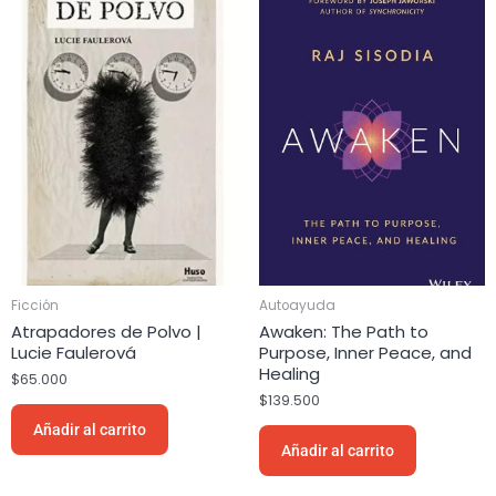
Ficción
Autoayuda
Atrapadores de Polvo |
Awaken: The Path to
Lucie Faulerová
Purpose, Inner Peace, and
Healing
$
65.000
$
139.500
Añadir al carrito
Añadir al carrito