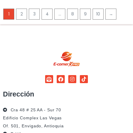
1
2
3
4
…
8
9
10
→
Dirección
Cra 48 # 25 AA - Sur 70
Edificio Complex Las Vegas
Of. 501, Envigado, Antioquia