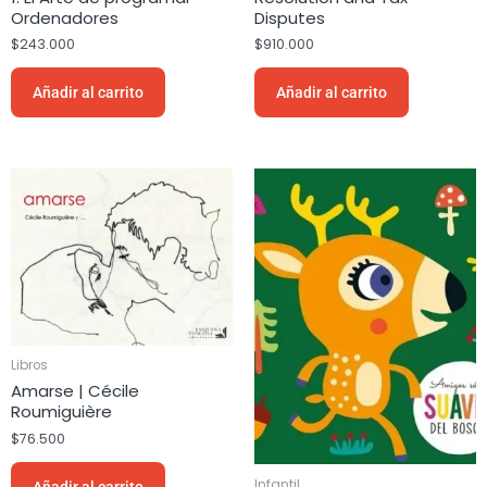
Ordenadores
Disputes
$
243.000
$
910.000
Añadir al carrito
Añadir al carrito
Libros
Amarse | Cécile
Roumiguière
$
76.500
Infantil
Añadir al carrito