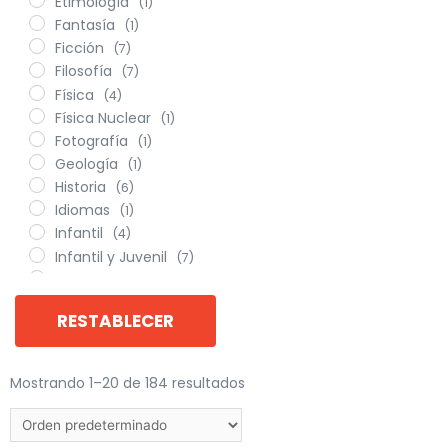
Etimología
(1)
Fantasía
(1)
Ficción
(7)
Filosofía
(7)
Física
(4)
Física Nuclear
(1)
Fotografía
(1)
Geología
(1)
Historia
(6)
Idiomas
(1)
Infantil
(4)
Infantil y Juvenil
(7)
Ingeniería
(12)
Ingeniería de Sistemas
(4)
RESTABLECER
Ingeniería Industrial
(2)
Lingüística
(1)
Literatura
(9)
Mostrando 1–20 de 184 resultados
Manualidades
(2)
Marketing
(2)
Matemáticas
(7)