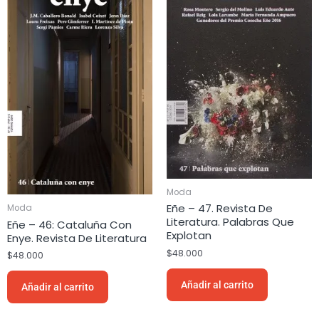
Moda
Eñe – 47. Revista De
Moda
Literatura. Palabras Que
Eñe – 46: Cataluña Con
Explotan
Enye. Revista De Literatura
$
48.000
$
48.000
Añadir al carrito
Añadir al carrito