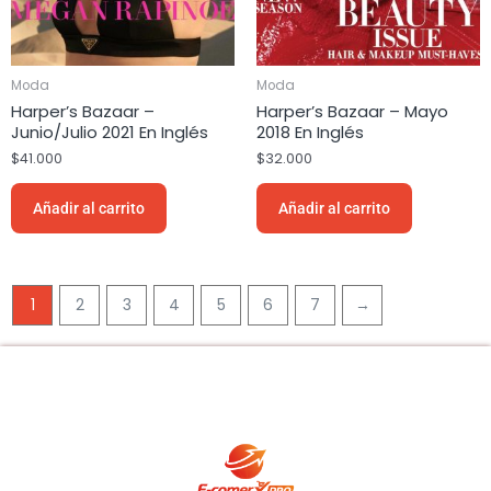
Moda
Moda
Harper’s Bazaar –
Harper’s Bazaar – Mayo
Junio/Julio 2021 En Inglés
2018 En Inglés
$
41.000
$
32.000
Añadir al carrito
Añadir al carrito
1
2
3
4
5
6
7
→