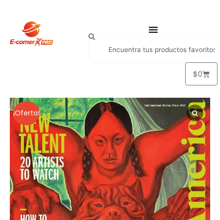
$
0
¡Oferta!