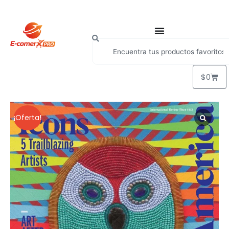
$
0
¡Oferta!