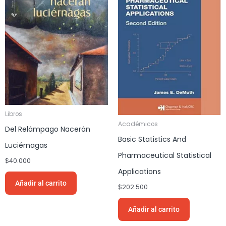
Libros
Académicos
Del Relámpago Nacerán
Basic Statistics And
Luciérnagas
Pharmaceutical Statistical
$
40.000
Applications
Añadir al carrito
$
202.500
Añadir al carrito