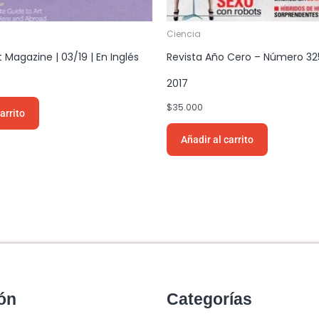
Ciencia
t Magazine | 03/19 | En Inglés
Revista Año Cero – Número 32
2017
$
35.000
arrito
Añadir al carrito
ón
Categorías