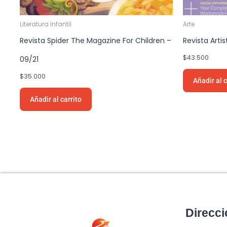
Literatura Infantil
Arte
Revista Spider The Magazine For Children –
Revista Artis
$
43.500
09/21
$
35.000
Añadir al c
Añadir al carrito
Direcci